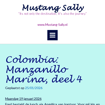
Ga
Mustang Sally
naar
de
“Its not only the destination, It's also the journey.”
inhoud
www.Mustang-Sally.nl
Colombia:
Manzanillo
Marina, deel 4
Geplaatst op
25/01/2026
Maandag 19 januari 2026
Fred besteld de lunch via Angélica van kantoor. Voor mij kip en