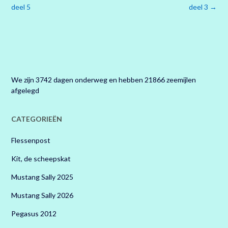
navigatie
deel 5
deel 3
→
We zijn 3742 dagen onderweg en hebben 21866 zeemijlen
afgelegd
CATEGORIEËN
Flessenpost
Kit, de scheepskat
Mustang Sally 2025
Mustang Sally 2026
Pegasus 2012