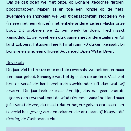
Om de dag doen we met onze, op Bonaire gekochte fietsen,
boodschappen. Maken af en toe een rondje op de fiets,
zwemmen en snorkelen we. Als groepsactiviteit ‘Noodelen’ we
(in zee met een drijver) met enkele andere zeilers vlakbij onze
boot. Dit proberen we 2x per week te doen. Fred maakt
gemiddeld 1x per week een duik samen met andere zeilers en/of
land Lubbers. Intussen heeft hij al ruim 70 duiken gemaakt bij
Bonaire en is nu een officieel ‘Advanced Open Water Diver’.
Reversals
Dit jaar viel het reuze mee met de reversals, we hebben er maar
een paar gehad. Sommige wat heftiger dan de andere. Vaak ziet
het er vanaf de kant veel indrukwekkender uit dan wat wij
ervaren. Dit jaar brak er maar één lijn, dus we gaan vooruit.
Tijdens een reversal komt de wind niet meer vanaf het land maar
juist vanaf de zee, dat maakt dat er hogere golven ontstaan. Het
is veelal het gevolg van een orkanen die ontstaan bij Kaapverdië
richting de Caribbean trekt.