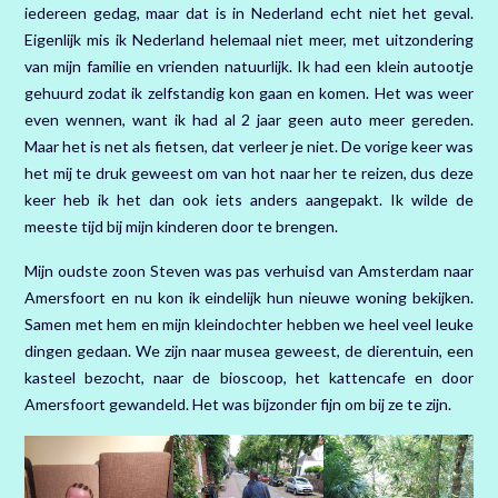
iedereen gedag, maar dat is in Nederland echt niet het geval.
Eigenlijk mis ik Nederland helemaal niet meer, met uitzondering
van mijn familie en vrienden natuurlijk. Ik had een klein autootje
gehuurd zodat ik zelfstandig kon gaan en komen. Het was weer
even wennen, want ik had al 2 jaar geen auto meer gereden.
Maar het is net als fietsen, dat verleer je niet. De vorige keer was
het mij te druk geweest om van hot naar her te reizen, dus deze
keer heb ik het dan ook iets anders aangepakt. Ik wilde de
meeste tijd bij mijn kinderen door te brengen.
Mijn oudste zoon Steven was pas verhuisd van Amsterdam naar
Amersfoort en nu kon ik eindelijk hun nieuwe woning bekijken.
Samen met hem en mijn kleindochter hebben we heel veel leuke
dingen gedaan. We zijn naar musea geweest, de dierentuin, een
kasteel bezocht, naar de bioscoop, het kattencafe en door
Amersfoort gewandeld. Het was bijzonder fijn om bij ze te zijn.