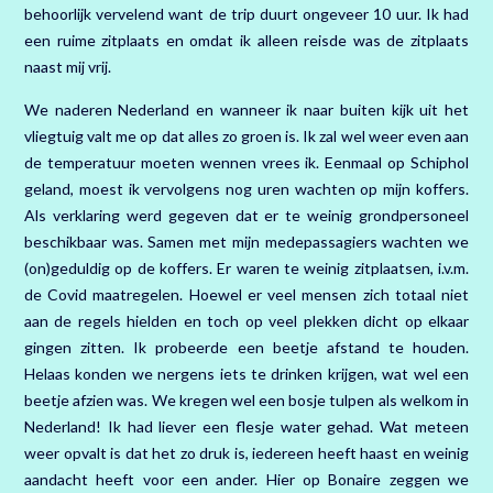
behoorlijk vervelend want de trip duurt ongeveer 10 uur. Ik had
een ruime zitplaats en omdat ik alleen reisde was de zitplaats
naast mij vrij.
We naderen Nederland en wanneer ik naar buiten kijk uit het
vliegtuig valt me op dat alles zo groen is. Ik zal wel weer even aan
de temperatuur moeten wennen vrees ik. Eenmaal op Schiphol
geland, moest ik vervolgens nog uren wachten op mijn koffers.
Als verklaring werd gegeven dat er te weinig grondpersoneel
beschikbaar was. Samen met mijn medepassagiers wachten we
(on)geduldig op de koffers. Er waren te weinig zitplaatsen, i.v.m.
de Covid maatregelen. Hoewel er veel mensen zich totaal niet
aan de regels hielden en toch op veel plekken dicht op elkaar
gingen zitten. Ik probeerde een beetje afstand te houden.
Helaas konden we nergens iets te drinken krijgen, wat wel een
beetje afzien was. We kregen wel een bosje tulpen als welkom in
Nederland! Ik had liever een flesje water gehad. Wat meteen
weer opvalt is dat het zo druk is, iedereen heeft haast en weinig
aandacht heeft voor een ander. Hier op Bonaire zeggen we