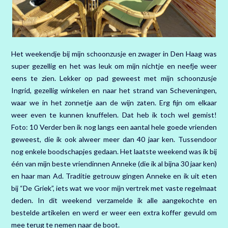
Het weekendje bij mijn schoonzusje en zwager in Den Haag was
super gezellig en het was leuk om mijn nichtje en neefje weer
eens te zien. Lekker op pad geweest met mijn schoonzusje
Ingrid, gezellig winkelen en naar het strand van Scheveningen,
waar we in het zonnetje aan de wijn zaten. Erg fijn om elkaar
weer even te kunnen knuffelen. Dat heb ik toch wel gemist!
Foto: 10 Verder ben ik nog langs een aantal hele goede vrienden
geweest, die ik ook alweer meer dan 40 jaar ken. Tussendoor
nog enkele boodschapjes gedaan. Het laatste weekend was ik bij
één van mijn beste vriendinnen Anneke (die ik al bijna 30 jaar ken)
en haar man Ad. Traditie getrouw gingen Anneke en ik uit eten
bij “De Griek”, iets wat we voor mijn vertrek met vaste regelmaat
deden. In dit weekend verzamelde ik alle aangekochte en
bestelde artikelen en werd er weer een extra koffer gevuld om
mee terug te nemen naar de boot.