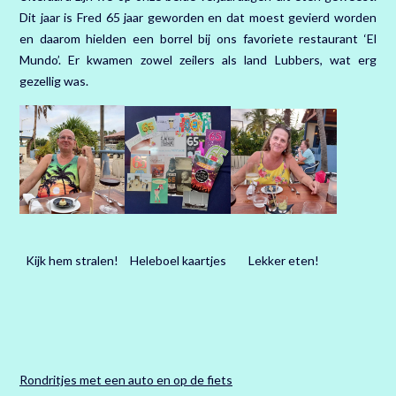
Dit jaar is Fred 65 jaar geworden en dat moest gevierd worden
en daarom hielden een borrel bij ons favoriete restaurant ‘El
Mundo’. Er kwamen zowel zeilers als land Lubbers, wat erg
gezellig was.
Heleboel kaartjes
Kijk hem stralen!
Lekker eten!
Rondritjes met een auto en op de fiets