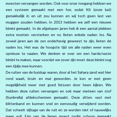
moesten vervangen worden. Ook voor onze toegang hebben we
een systeem gemaakt met een hor, zodat Kit (onze kat)
gemakkelijk in en uit zou kunnen en wij toch geen last van
muggen zouden hebben. In 2013 hebben we zelf een nieuwe
bimini gemaakt. In de afgelopen jaren heb ik een aantal plekken
extra moeten versterken en nu lieten enkele naden los. Na
zoveel jaren aan de zon onderhevig geweest te zijn, lieten de
naden los. Het was de hoogste tijd om alle naden weer even
opnieuw te naaien. We denken er over om een harde/vaste
bimini te maken, maar voordat we zover zijn moet deze bimini nog
een tijdje mee kunnen.
De ruiten van de buiskap waren, door al het Sahara zand wat hier
rond waait, bruin en mat geworden. Je kon er met geen
mogelijkheid meer met goed fatsoen door heen kijken. We
hebben deze ruiten vervangen en ook maar meteen van stof
(Sunbrella) afdekschermen gemaakt. Deze zitten vast met
klittenband en kunnen snel en eenvoudig verwijderd worden.
Dat scheelt slijtage van de ruit en ze worden niet of nauwelijks
meer vuil. Eén van de lieren moest nodig schoon gemaakt