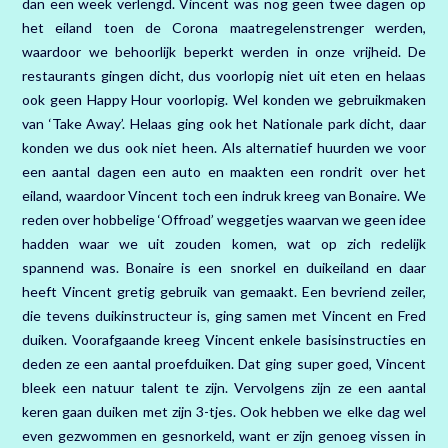
dan een week verlengd. Vincent was nog geen twee dagen op
het eiland toen de Corona maatregelenstrenger werden,
waardoor we behoorlijk beperkt werden in onze vrijheid. De
restaurants gingen dicht, dus voorlopig niet uit eten en helaas
ook geen Happy Hour voorlopig. Wel konden we gebruikmaken
van ‘Take Away’. Helaas ging ook het Nationale park dicht, daar
konden we dus ook niet heen. Als alternatief huurden we voor
een aantal dagen een auto en maakten een rondrit over het
eiland, waardoor Vincent toch een indruk kreeg van Bonaire. We
reden over hobbelige ‘Offroad’ weggetjes waarvan we geen idee
hadden waar we uit zouden komen, wat op zich redelijk
spannend was. Bonaire is een snorkel en duikeiland en daar
heeft Vincent gretig gebruik van gemaakt. Een bevriend zeiler,
die tevens duikinstructeur is, ging samen met Vincent en Fred
duiken. Voorafgaande kreeg Vincent enkele basisinstructies en
deden ze een aantal proefduiken. Dat ging super goed, Vincent
bleek een natuur talent te zijn. Vervolgens zijn ze een aantal
keren gaan duiken met zijn 3-tjes. Ook hebben we elke dag wel
even gezwommen en gesnorkeld, want er zijn genoeg vissen in