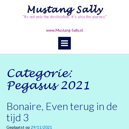
Ga
Mustang Sally
naar
de
“Its not only the destination, It's also the journey.”
inhoud
www.Mustang-Sally.nl
Categorie:
Pegasus 2021
Bonaire, Even terug in de
tijd 3
Geplaatst op
29/11/2021