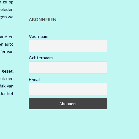
n ze op
 geleden
iggen we
ABONNEREN
Voornaam
uane en
en auto
ier van
Achternaam
t gezet.
ook een
E-mail
dak van
nder het