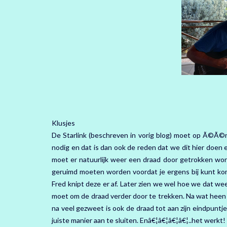
Klusjes
De Starlink (beschreven in vorig blog) moet op Ã©Ã
nodig en dat is dan ook de reden dat we dit hier doen e
moet er natuurlijk weer een draad door getrokken wor
geruimd moeten worden voordat je ergens bij kunt kom
Fred knipt deze er af. Later zien we wel hoe we dat we
moet om de draad verder door te trekken. Na wat heen e
na veel gezweet is ook de draad tot aan zijn eindpunt
juiste manier aan te sluiten. Enâ€¦â€¦â€¦â€¦..het werkt! 