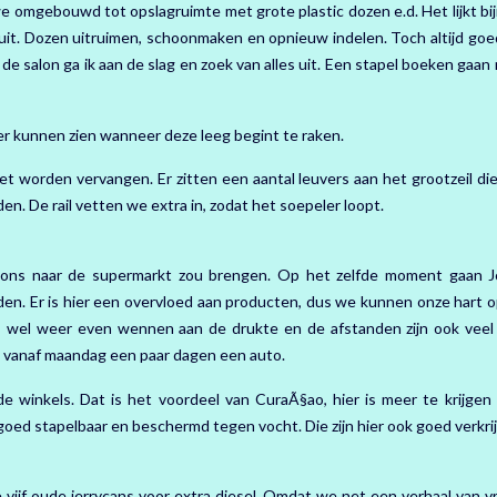
omgebouwd tot opslagruimte met grote plastic dozen e.d. Het lijkt bijn
ed uit. Dozen uitruimen, schoonmaken en opnieuw indelen. Toch altijd goe
de salon ga ik aan de slag en zoek van alles uit. Een stapel boeken gaan
r kunnen zien wanneer deze leeg begint te raken.
 worden vervangen. Er zitten een aantal leuvers aan het grootzeil die
en. De rail vetten we extra in, zodat het soepeler loopt.
 ons naar de supermarkt zou brengen. Op het zelfde moment gaan 
en. Er is hier een overvloed aan producten, dus we kunnen onze hart o
 is wel weer even wennen aan de drukte en de afstanden zijn ook veel 
we vanaf maandag een paar dagen een auto.
 winkels. Dat is het voordeel van CuraÃ§ao, hier is meer te krijgen
goed stapelbaar en beschermd tegen vocht. Die zijn hier ook goed verkrij
 vijf oude jerrycans voor extra diesel. Omdat we net een verhaal van v