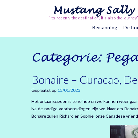
Ga
Mustang Sally
naar
de
“Its not only the destination, It's also the journey.
inhoud
Bemanning
De bo
Categorie:
Pega
Bonaire – Curacao, 
Geplaatst op
15/01/2023
Het orkaanseizoen is teneinde en we kunnen weer gaan 
Na de nodige voorbereidingen zijn we klaar om Bonair
Bonaire zullen Richard en Sophie, onze Canadese vriend