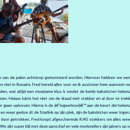
©n van de palen achterop gemonteerd worden. Hiervoor hebben we een
n niet in Bonaire. Fred bereid alles voor en ik assisteer hem wanneer n
den, wat altijd een moeizame klus is omdat de beide bakskisten helema
en. Helaas lukte het niet om de draad met stekker en al door te trek
er gaan oplossen. Hierna is de â€˜logeerkooiâ€™ aan de beurt die helema
n weer gedoe zit de Starlink op zijn plek, zijn de bakskisten weer inger
je door getrokken. Fred koopt afgeschermde RJ45 stekkers om alles wee
We zijn super blij met deze aanschaf en vele medezeilers zijn jaloers op o