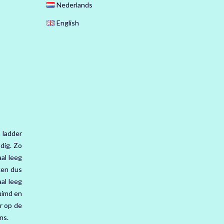
Nederlands
English
 ladder
odig. Zo
al leeg
ken dus
al leeg
uimd en
r op de
ns.