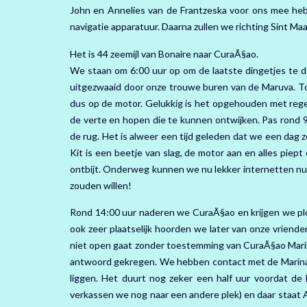
John en Annelies van de Frantzeska voor ons mee heb
navigatie apparatuur. Daarna zullen we richting Sint Ma
Het is 44 zeemijl van Bonaire naar CuraÃ§ao.
We staan om 6:00 uur op om de laatste dingetjes te d
uitgezwaaid door onze trouwe buren van de Maruva. To
dus op de motor. Gelukkig is het opgehouden met rege
de verte en hopen die te kunnen ontwijken. Pas rond 
de rug. Het is alweer een tijd geleden dat we een da
Kit is een beetje van slag, de motor aan en alles piep
ontbijt. Onderweg kunnen we nu lekker internetten nu 
zouden willen!
Rond 14:00 uur naderen we CuraÃ§ao en krijgen we plo
ook zeer plaatselijk hoorden we later van onze vriend
niet open gaat zonder toestemming van CuraÃ§ao Marina
antwoord gekregen. We hebben contact met de Marina 
liggen. Het duurt nog zeker een half uur voordat de 
verkassen we nog naar een andere plek) en daar staat 