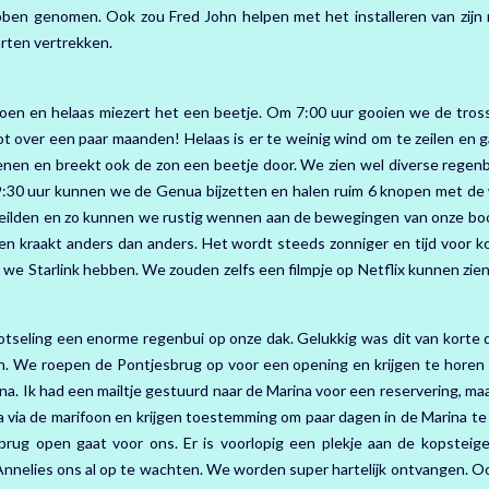
ben genomen. Ook zou Fred John helpen met het installeren van zijn
arten vertrekken.
oen en helaas miezert het een beetje. Om 7:00 uur gooien we de tross
t over een paar maanden! Helaas is er te weinig wind om te zeilen en 
nen en breekt ook de zon een beetje door. We zien wel diverse regenb
9:30 uur kunnen we de Genua bijzetten en halen ruim 6 knopen met de 
g zeilden en zo kunnen we rustig wennen aan de bewegingen van onze bo
t en kraakt anders dan anders. Het wordt steeds zonniger en tijd voor ko
we Starlink hebben. We zouden zelfs een filmpje op Netflix kunnen zien
tseling een enorme regenbui op onze dak. Gelukkig was dit van korte 
en. We roepen de Pontjesbrug op voor een opening en krijgen te horen 
. Ik had een mailtje gestuurd naar de Marina voor een reservering, maa
via de marifoon en krijgen toestemming om paar dagen in de Marina t
brug open gaat voor ons. Er is voorlopig een plekje aan de kopsteiger
Annelies ons al op te wachten. We worden super hartelijk ontvangen. O