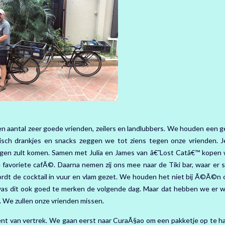
 aantal zeer goede vrienden, zeilers en landlubbers. We houden een ge
olisch drankjes en snacks zeggen we tot ziens tegen onze vrienden. 
tegen zult komen. Samen met Julia en James van â€˜Lost Catâ€™ kopen
e favoriete cafÃ©. Daarna nemen zij ons mee naar de Tiki bar, waar er s
rdt de cocktail in vuur en vlam gezet. We houden het niet bij Ã©Ã©n c
was dit ook goed te merken de volgende dag. Maar dat hebben we er w
 We zullen onze vrienden missen.
ent van vertrek. We gaan eerst naar CuraÃ§ao om een pakketje op te ha