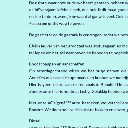
De ruimte waar onze oude wc heeft gestaan, hebben we 
de â€˜voorjaars kriebels’ heb, dus buit ik dit maar go
en toe te doen, want je bewaard al gauw teveel. Ook in 
Palapa om gratis weg te geven.
De gasmeter op de gastank is vervangen, zodat we bete
EÃ©n leuver van het grootzeil was stuk gegaan en moet
rail lopen om het zeil naar boven en beneden te begeleid
Boodschappen en aanschaffen
Op zaterdagochtend willen we het busje nemen die
Annelies ook naar de supermarkt en kunnen we meerijd
Hier is geen tekort aan eieren zoals in Bonaire! Het
Zonder auto hier is het best lastig. Gelukkig hebben 
Met onze â€˜eigenâ€™ auto bezoeken we verschillende
Bonaire. We doen heel veel in plastic bakken en dozen, 
Diesel
In onze tank kan 250 liter diesel. Daarnaast hebben we