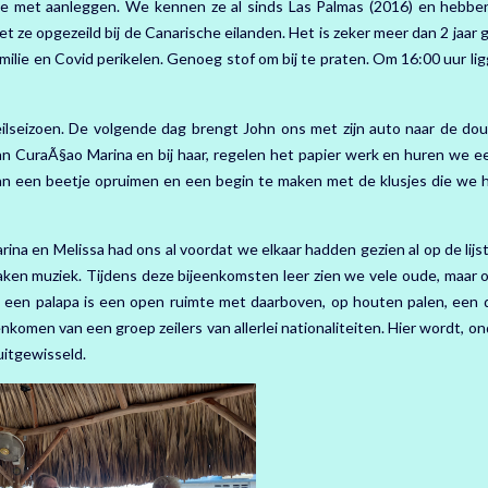
e met aanleggen. We kennen ze al sinds Las Palmas (2016) en hebbe
t ze opgezeild bij de Canarische eilanden. Het is zeker meer dan 2 jaar
familie en Covid perikelen. Genoeg stof om bij te praten. Om 16:00 uur l
ilseizoen. De volgende dag brengt John ons met zijn auto naar de do
van CuraÃ§ao Marina en bij haar, regelen het papier werk en huren we e
n een beetje opruimen en een begin te maken met de klusjes die we h
rina en Melissa had ons al voordat we elkaar hadden gezien al op de lijs
maken muziek. Tijdens deze bijeenkomsten leer zien we vele oude, maar 
s, een palapa is een open ruimte met daarboven, op houten palen, een 
nkomen van een groep zeilers van allerlei nationaliteiten. Hier wordt, o
uitgewisseld.