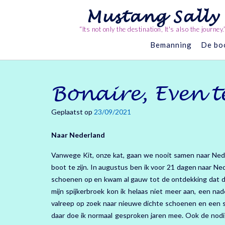
Ga
Mustang Sally
naar
de
“Its not only the destination, It's also the journey.
inhoud
Bemanning
De bo
Bonaire, Even t
Geplaatst op
23/09/2021
Naar Nederland
Vanwege Kit, onze kat, gaan we nooit samen naar Nede
boot te zijn. In augustus ben ik voor 21 dagen naar Ne
schoenen op en kwam al gauw tot de ontdekking dat de
mijn spijkerbroek kon ik helaas niet meer aan, een n
valreep op zoek naar nieuwe dichte schoenen en een 
daar doe ik normaal gesproken jaren mee. Ook de nodig