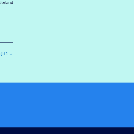
derland
ijd 1
→