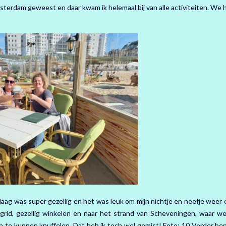
sterdam geweest en daar kwam ik helemaal bij van alle activiteiten. We
aag was super gezellig en het was leuk om mijn nichtje en neefje weer 
rid, gezellig winkelen en naar het strand van Scheveningen, waar we
en te kunnen knuffelen. Dat heb ik toch wel gemist! Foto: 10 Verder ben