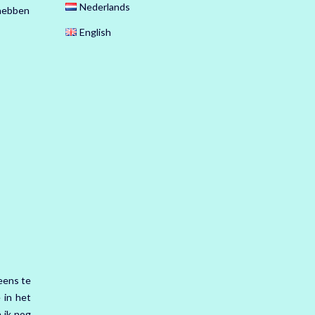
Nederlands
 hebben
English
eens te
 in het
 ik nog