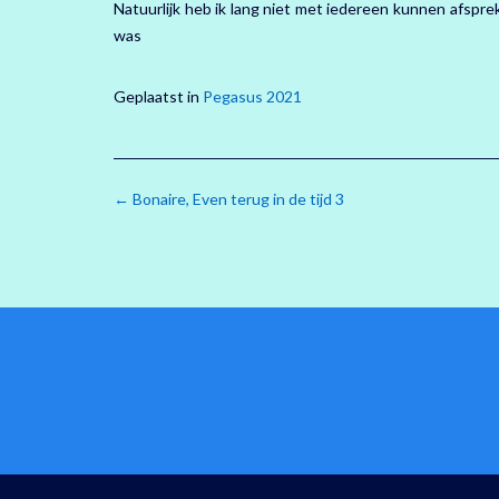
Natuurlijk heb ik lang niet met iedereen kunnen afspre
was
Geplaatst in
Pegasus 2021
Bericht
←
Bonaire, Even terug in de tijd 3
navigatie