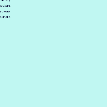
gedaan.
getrouw
 ik alle