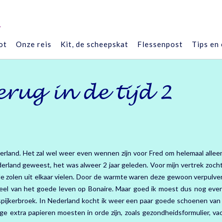
”
ot
Onze reis
Kit, de scheepskat
Flessenpost
Tips en
erug in de tijd 2
rland. Het zal wel weer even wennen zijn voor Fred om helemaal allee
derland geweest, het was alweer 2 jaar geleden. Voor mijn vertrek zocht 
 zolen uit elkaar vielen. Door de warmte waren deze gewoon verpulve
adeel van het goede leven op Bonaire. Maar goed ik moest dus nog eve
spijkerbroek. In Nederland kocht ik weer een paar goede schoenen va
e extra papieren moesten in orde zijn, zoals gezondheidsformulier, vac