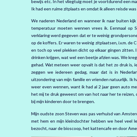
bewijs etc. In het vliegtuig moet je voortdurend een ma
Ik had een ruime zitplaats en omdat ik alleen reisde was d
We naderen Nederland en wanneer ik naar buiten kijk ui
temperatuur moeten wennen vrees ik. Eenmaal op Sc
verklaring werd gegeven dat er te weinig grondperson
op de koffers. Er waren te weinig zitplaatsen, i.v.m. de
en toch op veel plekken dicht op elkaar gingen zitten
drinken krijgen, wat wel een beetje afzien was. We kreg
gehad. Wat meteen weer opvalt is dat het zo druk is, 
zeggen we iedereen gedag, maar dat is in Nederland
uitzondering van mijn familie en vrienden natuurlijk. I
weer even wennen, want ik had al 2 jaar geen auto meer
het mij te druk geweest om van hot naar her te reizen, 
bij mijn kinderen door te brengen.
Mijn oudste zoon Steven was pas verhuisd van Amsterd
met hem en mijn kleindochter hebben we heel veel le
bezocht, naar de bioscoop, het kattencafe en door Amers