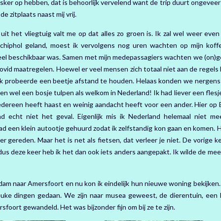
sker op hebben, dat is behoorlijk vervelend want de trip duurt ongeveer
e zitplaats naast mij vrij.
t het vliegtuig valt me op dat alles zo groen is. Ik zal wel weer even
hiphol geland, moest ik vervolgens nog uren wachten op mijn koffe
eel beschikbaar was. Samen met mijn medepassagiers wachten we (on)g
 Covid maatregelen. Hoewel er veel mensen zich totaal niet aan de regels
. Ik probeerde een beetje afstand te houden. Helaas konden we nergens 
en wel een bosje tulpen als welkom in Nederland! Ik had liever een fles
iedereen heeft haast en weinig aandacht heeft voor een ander. Hier op 
 echt niet het geval. Eigenlijk mis ik Nederland helemaal niet me
k had een klein autootje gehuurd zodat ik zelfstandig kon gaan en komen.
 gereden. Maar het is net als fietsen, dat verleer je niet. De vorige k
dus deze keer heb ik het dan ook iets anders aangepakt. Ik wilde de mee
am naar Amersfoort en nu kon ik eindelijk hun nieuwe woning bekijken
uke dingen gedaan. We zijn naar musea geweest, de dierentuin, een 
foort gewandeld. Het was bijzonder fijn om bij ze te zijn.