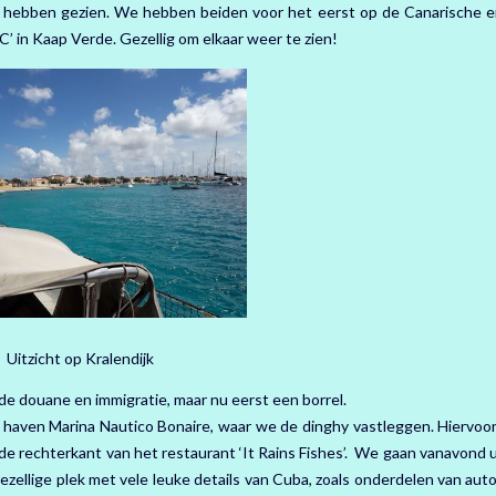
n hebben gezien. We hebben beiden voor het eerst op de Canarische e
’ in Kaap Verde. Gezellig om elkaar weer te zien!
Uitzicht op Kralendijk
 douane en immigratie, maar nu eerst een borrel.
n haven Marina Nautico Bonaire, waar we de dinghy vastleggen. Hiervoor
 de rechterkant van het restaurant ‘It Rains Fishes’. We gaan vanavond 
ezellige plek met vele leuke details van Cuba, zoals onderdelen van auto