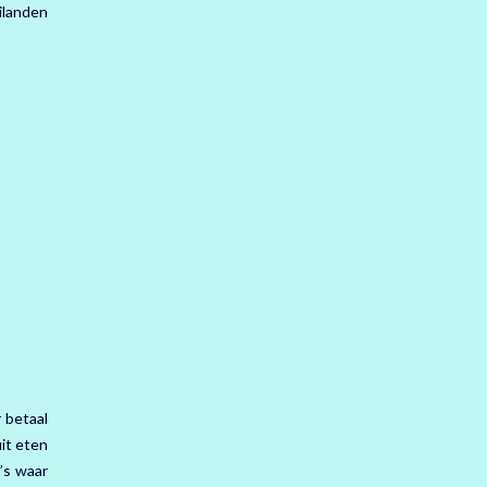
ilanden
 betaal
uit eten
’s waar