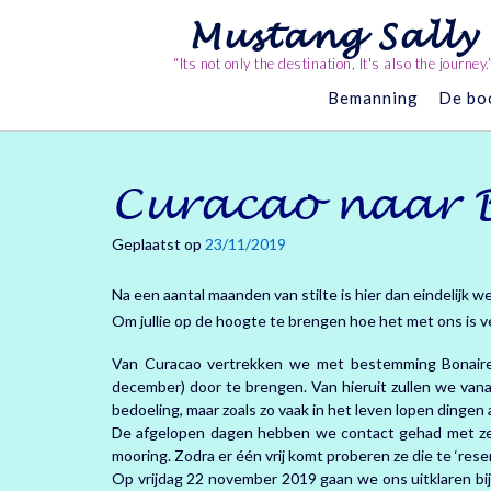
Ga
Mustang Sally
naar
de
“Its not only the destination, It's also the journey.
inhoud
Bemanning
De bo
Curacao naar 
Geplaatst op
23/11/2019
Na een aantal maanden van stilte is hier dan eindelijk w
Om jullie op de hoogte te brengen hoe het met ons is ve
Van Curacao vertrekken we met bestemming Bonaire o
december) door te brengen. Van hieruit zullen we van
bedoeling, maar zoals zo vaak in het leven lopen dingen
De afgelopen dagen hebben we contact gehad met zeilers
mooring. Zodra er één vrij komt proberen ze die te ‘re
Op vrijdag 22 november 2019 gaan we ons uitklaren bi