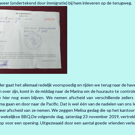
k weer (ondertekend door immigratie) bij hem inleveren op de terugweg.
rder gaat het allemaal redelijk voorspoedig en rijden we terug naar de hav
over zijn, komt in de middag naar de Marina om de huurauto te control
 hier nog even blijven. We nemen afscheid van verschillende zeilers
nama gaan en door naar de Pacific. Dat is wel één van de nadelen van ons l
eer afscheid van ze nemen. We zeggen Melisa gedag die op het kantoor
 de wekelijkse BBQ.De volgende dag, zaterdag 23 november 2019, vertre
op voor een opening. Uitgezwaaid door een aantal goede vrienden verl