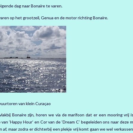
lgende dag naar Bonaire te varen.
ren op het grootzeil, Genua en de motor richting Bonaire.
vuurtoren van klein Curaçao
akbij Bonaire zijn, horen we via de marifoon dat er een mooring vrij i
e van ‘Happy Hour’ en Cor van de ‘Dream C’ begeleiden ons naar deze m
f, maar zodra er dichterbij een plekje vrij komt gaan we wel verkassen.