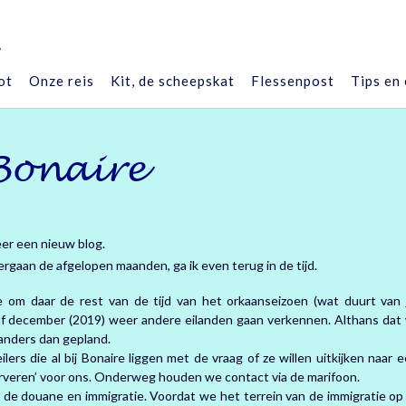
”
ot
Onze reis
Kit, de scheepskat
Flessenpost
Tips en
Bonaire
eer een nieuw blog.
rgaan de afgelopen maanden, ga ik even terug in de tijd.
m daar de rest van de tijd van het orkaanseizoen (wat duurt van j
af december (2019) weer andere eilanden gaan verkennen. Althans dat
 anders dan gepland.
 die al bij Bonaire liggen met de vraag of ze willen uitkijken naar ee
serveren’ voor ons. Onderweg houden we contact via de marifoon.
j de douane en immigratie. Voordat we het terrein van de immigratie o