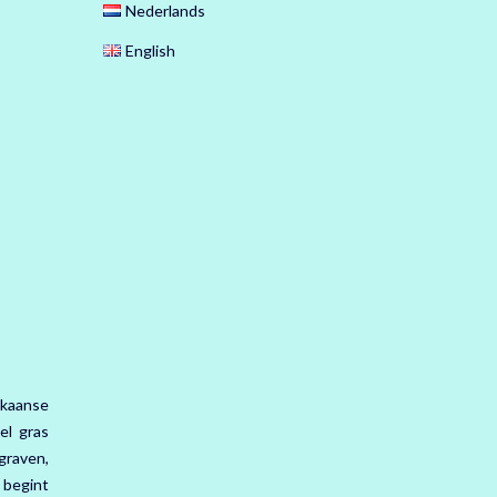
Nederlands
English
ikaanse
el gras
graven,
 begint