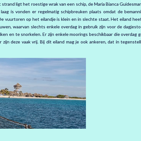
strand ligt het roestige wrak van een schip, de Maria Bianca Guidesman
al laag is vonden er regelmatig schipbreuken plaats omdat de bemann
e vuurtoren op het eilandje is klein en in slechte staat. Het eiland hee
en, waarvan slechts enkele overdag in gebruik zijn voor de dagjesto
ken en te snorkelen. Er zijn enkele moorings beschikbaar die overdag g
ijn deze vaak vrij. Bij dit eiland mag je ook ankeren, dat in tegenstell