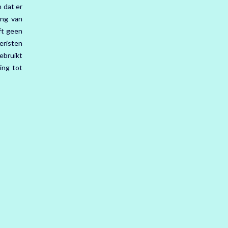
 dat er
ing van
ft geen
eristen
ebruikt
ing tot