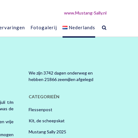
www.Mustang-Sally.nl
 ervaringen
Fotogalerij
Nederlands
We zijn 3742 dagen onderweg en
hebben 21866 zeemijlen afgelegd
CATEGORIEËN
uli t/m
 was de
Flessenpost
Kit, de scheepskat
n vrije
Mustang Sally 2025
p mogen