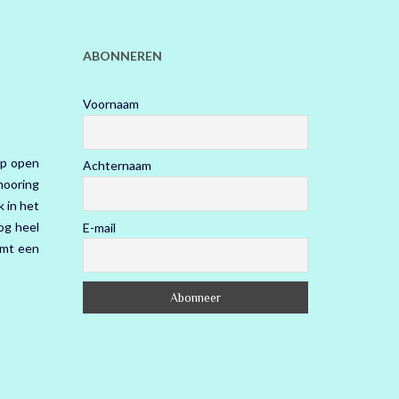
ABONNEREN
Voornaam
op open
Achternaam
 mooring
 in het
og heel
E-mail
omt een