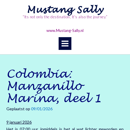
Ga
Mustang Sally
naar
de
“Its not only the destination, It's also the journey.”
inhoud
www.Mustang-Sally.nl
Colombia:
Manzanillo
Marina, deel 1
Geplaatst op
09/01/2026
9 januari 2026
Het is 07:00 uur, inmiddels is het al wat lichter geworden en